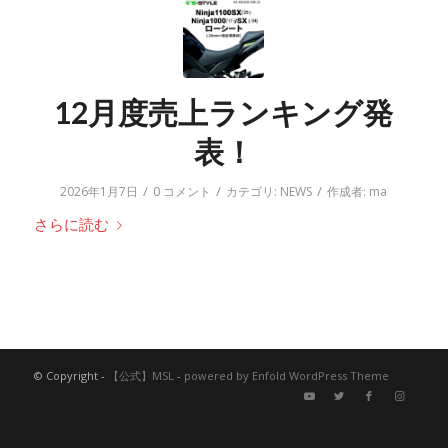
12月度売上ランキング発
表！
/
/
/
2026年1月7日
0 コメント
カテゴリ:
NEWS
作成者:
ma
さらに読む
© Copyright -
【公式】MSL
-
powered by Enfold WordPress Theme